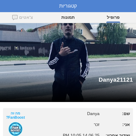
קטגוריות
Danya21121
פרופיל
תמונות
צ'אטים
Danya21121
שם:
Danya
מה זה
FanBoost?
אני:
זכר
שידור אחרון:
14.06.25 10:05 PM