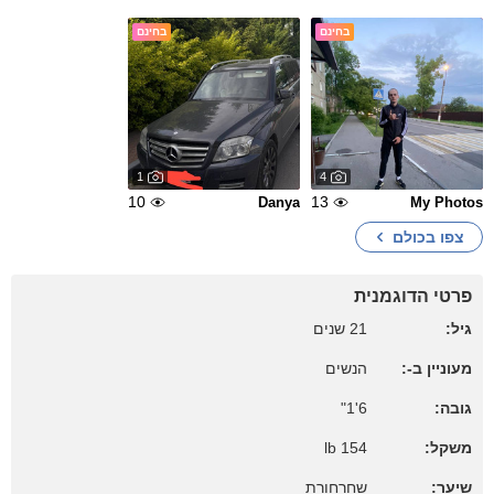
בחינם
בחינם
1
4
10
13
Danya
My Photos
צפו בכולם
פרטי הדוגמנית
גיל:
21 שנים
מעוניין ב-:
הנשים
גובה:
6'1"
משקל:
154 lb
שיער:
שחרחורת