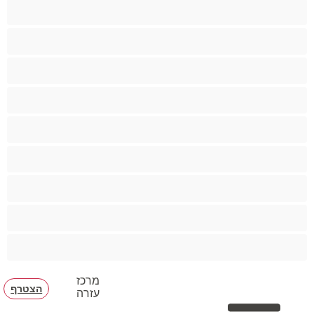
ציצים ענקיים
ציצים קטנים
צעצועים
קטנטונת
שחרחורת
שיעבוד
שפריץ
שרירים
תחת גדול
מרכז
הצטרף
עזרה